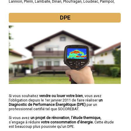
Lannion
,
Plérin
,
Lamballe
,
Dinan
,
Ploufragan
,
Loudéac
,
Paimpol
,
Guingamp
,
Trégueux
DPE
Si vous souhaitez
vendre ou louer votre bien
, vous avez
l’obligation depuis le 1er janvier 2011 de faire réaliser
un
Diagnostic de Performance Énergétique (DPE)
par un
professionnel certifié tel que SOCOREBAT.
Si vous avez
un projet de rénovation
,
l’étude thermique,
s’engage à réduire
votre consommation d’énergie.
Cette étude
est beaucoup plus poussée qu’un DPE.