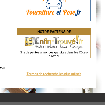
Angoulême
La Rochelle
Bourges
Brive-la-Gaillarde
Dijon
Saint-Brieuc
Guéret
Périgueux
Besançon
NOTRE PARTENAIRE
Valence
Évreux
Chartres
Brest
Nîmes
Toulouse
Site de petites annonces gratuites dans les Côtes-
Auch
d'Armor
Bordeaux
Montpellier
Rennes
Châteauroux
ois.
Tours
Termes de recherche les plus utilisés
Grenoble
Dole
Mont-de-Marsan
Blois
Saint-Étienne
Le Puy-en-Velay
Nantes
Orléans
Cahors