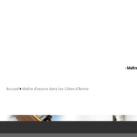
- Maîtr
- Maî
- Ma
- Maî
Accueil
Maître d’oeuvre dans les Côtes-d'Armor
- Maît
- M
- Maî
- Maî
- Maî
- Maî
- Maîtr
- Maî
- Ma