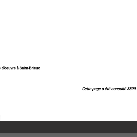
e d’oeuvre à Saint-Brieuc
tre d’oeuvre à Lannion
ître d’oeuvre à Plérin
tre d’oeuvre à Lamballe
Cette page a été consulté 3899 f
re d’oeuvre à Ploufragan
aître d’oeuvre à Dinan
tre d’oeuvre à Loudéac
tre d’oeuvre à Paimpol
tre d’oeuvre à Trégueux
tre d’oeuvre à Guingamp
e d’oeuvre à Perros-Guirec
tre d’oeuvre à Langueux
ître d’oeuvre à Plédran