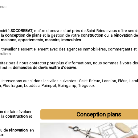
ieuc
ociété
SOCOREBAT
,
maître d'oeuvre
situé près de Saint-Brieuc vous offre ses
s
 la
conception de plans
et la gestion de votre
construction
ou la
rénovation
d
e
maisons
,
appartements
,
manoirs
,
immeubles
.
 travaillons essentiellement avec des agences immobilières, commerçants et
culiers.
sitez pas à nous contacter pour plus d'informations, nous sommes à votre di
 toutes
demandes de devis maître d'oeuvre.
intervenons aussi dans les villes suivantes :
Saint-Brieuc
,
Lannion
,
Plérin
,
Lamb
n
,
Ploufragan
,
Loudéac
,
Paimpol
,
Guingamp
,
Trégueux
fin de faire évoluer
Conception plans
 la
construction
et
u de
rénovation
, en
ux
.