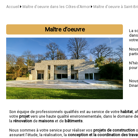
Accueil
Maître d'oeuvre dans les Côtes-d'Armor
Maître d'oeuvre à Saint-Br
Maître d’oeuvre
La s
dans
votr
Nous
parti
N'hé
pour
Nous 
Dina
Son équipe de professionnels qualifiés est au service de votre
habitat
, a
votre
projet
vers une haute qualité environnementale, dans le domaine de
la
rénovation
de
maisons
et de
bâtiments
.
Nous sommes à votre service pour réaliser vos
projets de construction
o
assurant l'étude, la réalisation, la
conception et la coordination des trava