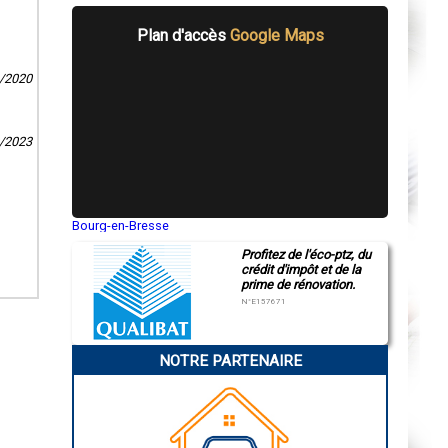
Plan d'accès
Google Maps
1/2020
0/2023
Bourg-en-Bresse
Saint-Quentin
Profitez de l'éco-ptz, du
Montluçon
crédit d'impôt et de la
Manosque
prime de rénovation.
Gap
Nice
N°E157671
Annonay
Charleville-Mézières
Pamiers
NOTRE PARTENAIRE
Troyes
Narbonne
Rodez
Marseille
Caen
Aurillac