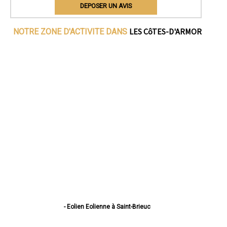
DEPOSER UN AVIS
LES CôTES-D'ARMOR
NOTRE ZONE D'ACTIVITE DANS
- Eolien Eolienne à Saint-Brieuc
- Eolien Eolienne à Lannion
- Eolien Eolienne à Plérin