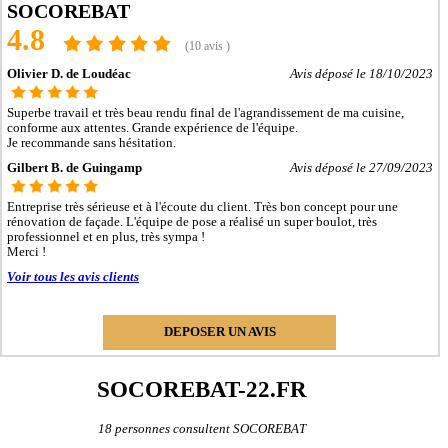
- Entreprise de rénovation immobilière à Ploufragan
SOCOREBAT
- Entreprise de rénovation immobilière à Dinan
4.8
- Entreprise de rénovation immobilière à Loudéac
(10 avis )
- Entreprise de rénovation immobilière à Paimpol
- Entreprise de rénovation immobilière à Trégueux
Olivier D. de Loudéac
Avis déposé le 18/10/2023
- Entreprise de rénovation immobilière à Guingamp
- Entreprise de rénovation immobilière à Perros-Guirec
Superbe travail et très beau rendu final de l'agrandissement de ma cuisine,
- Entreprise de rénovation immobilière à Langueux
conforme aux attentes. Grande expérience de l'équipe.
- Entreprise de rénovation immobilière à Plédran
Je recommande sans hésitation.
- Entreprise de rénovation immobilière à Pordic
Gilbert B. de Guingamp
Avis déposé le 27/09/2023
- Entreprise de rénovation immobilière à Ploumagoar
- Entreprise de rénovation immobilière à Yffiniac
- Entreprise de rénovation immobilière à Plouha
Entreprise très sérieuse et à l'écoute du client. Très bon concept pour une
- Entreprise de rénovation immobilière à Bégard
rénovation de façade. L'équipe de pose a réalisé un super boulot, très
professionnel et en plus, très sympa !
- Entreprise de rénovation immobilière à Hillion
Merci !
- Entreprise de rénovation immobilière à Pleumeur-Bodou
- Entreprise de rénovation immobilière à Pléneuf-Val-André
Voir tous les avis clients
- Entreprise de rénovation immobilière à Erquy
- Entreprise de rénovation immobilière à Plaintel
- Entreprise de rénovation immobilière à Trébeurden
DEPOSER UN AVIS
- Entreprise de rénovation immobilière à Plestin-les-Grèves
- Entreprise de rénovation immobilière à Lanvallay
- Entreprise de rénovation immobilière à Quévert
SOCOREBAT-22.FR
- Entreprise de rénovation immobilière à Binic
- Entreprise de rénovation immobilière à Pleslin-Trigavou
- Entreprise de rénovation immobilière à Saint-Cast-le-Guildo
18 personnes consultent SOCOREBAT
- Entreprise de rénovation immobilière à Quessoy