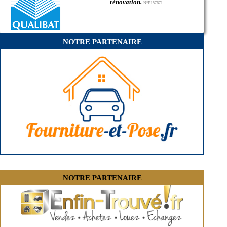
- Entreprise de rénovation immobilière à Plouguernével
rénovation.
N°E157671
- Entreprise de rénovation immobilière à Plouguenast
- Entreprise de rénovation immobilière à Trémuson
- Entreprise de rénovation immobilière à Pommerit-le-Vicomte
- Entreprise de rénovation immobilière à Lanvollon
NOTRE PARTENAIRE
- Entreprise de rénovation immobilière à Plélan-le-Petit
- Entreprise de rénovation immobilière à Rospez
- Entreprise de rénovation immobilière à Créhen
- Entreprise de rénovation immobilière à Fréhel
- Entreprise de rénovation immobilière à Maël-Carhaix
- Entreprise de rénovation immobilière à Goudelin
- Entreprise de rénovation immobilière à Matignon
- Entreprise de rénovation immobilière à Jugon-les-Lacs
- Entreprise de rénovation immobilière à Lézardrieux
- Entreprise de rénovation immobilière à Évran
- Entreprise de rénovation immobilière à Ploulec'h
- Entreprise de rénovation immobilière à Plémy
- Entreprise de rénovation immobilière à Plouasne
- Entreprise de rénovation immobilière à Trévé
- Entreprise de rénovation immobilière à Plestan
- Entreprise de rénovation immobilière à Saint-Quay-Perros
NOTRE PARTENAIRE
- Entreprise de rénovation immobilière à Saint-Samson-sur-Rance
- Entreprise de rénovation immobilière à Saint-Carreuc
- Entreprise de rénovation immobilière à Coëtmieux
- Entreprise de rénovation immobilière à Glomel
- Entreprise de rénovation immobilière à Lantic
- Entreprise de rénovation immobilière à Lancieux