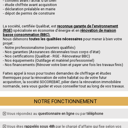
- conseils avant l'achat d'un bien
- étude chiffrée avant acquisition
- déclaration préalable en mairie
- dépot de permis de construire
La société, certifiée Qualibat, est
reconnue garante de l'environnement
(RGE)
spécialisée en économie d'énergie et en
rénovation de maison
basse consommation (BBC).
Nous détenons
toutes les qualitées nécessaires
pour mener à bien votre
projet :
- Notre professionalisme (ouvriers qualifiés)
- Nos garanties (Assurances décennales tous corps d'état)
- Nos certifications (Qualibat - RGE - Rénovateur BBC)
- Nos équipements (Outillage et matériel professionnel)
- Nos financements (Rénover votre bien et payer une fois les travaux finis)
Faites appel à nous pour toutes demandes de chiffrage et études
thermiques pour la rénovation de votre habitat ou de votre futur
acquisition, la société SOCOREBAT, pilier dans la rénovation immobilière
normande, sera vous guider et vous conseiller tout au long de vos travaux.
NOTRE FONCTIONNEMENT
Vous répondez au
questionnaire en ligne
ou par
téléphone
Vous êtes
rappelés sous 48h
par le chargé d'affaire qui fixe selon vos