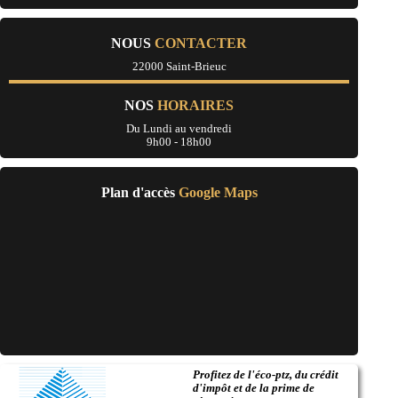
- Entreprise de rénovation immobilière à Trélivan
- Entreprise de rénovation immobilière à Plénée-Jugon
- Entreprise de rénovation immobilière à Grâces
NOUS
CONTACTER
- Entreprise de rénovation immobilière à Caulnes
22000 Saint-Brieuc
- Entreprise de rénovation immobilière à Bourbriac
- Entreprise de rénovation immobilière à Saint-Brandan
- Entreprise de rénovation immobilière à Taden
NOS
HORAIRES
- Entreprise de rénovation immobilière à Plouaret
- Entreprise de rénovation immobilière à Plourivo
Du Lundi au vendredi
9h00 - 18h00
- Entreprise de rénovation immobilière à Louargat
- Entreprise de rénovation immobilière à Mûr-de-Bretagne
- Entreprise de rénovation immobilière à Hénon
- Entreprise de rénovation immobilière à Pluduno
Plan d'accès
Google Maps
- Entreprise de rénovation immobilière à Saint-Julien
- Entreprise de rénovation immobilière à Saint-Agathon
- Entreprise de rénovation immobilière à La Motte
- Entreprise de rénovation immobilière à Corseul
- Entreprise de rénovation immobilière à Plouguiel
- Entreprise de rénovation immobilière à Saint-Alban
- Entreprise de rénovation immobilière à Plessala
- Entreprise de rénovation immobilière à Plouisy
- Entreprise de rénovation immobilière à Pédernec
- Entreprise de rénovation immobilière à Plourhan
- Entreprise de rénovation immobilière à Pommeret
- Entreprise de rénovation immobilière à Planguenoual
Profitez de l'éco-ptz, du crédit
- Entreprise de rénovation immobilière à Saint-Nicolas-du-Pélem
d'impôt et de la prime de