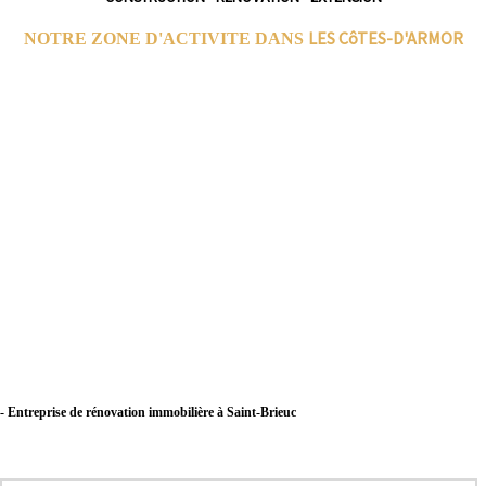
LES CôTES-D'ARMOR
NOTRE ZONE D'ACTIVITE DANS
- Entreprise de rénovation immobilière à Saint-Brieuc
- Entreprise de rénovation immobilière à Lannion
- Entreprise de rénovation immobilière à Plérin
- Entreprise de rénovation immobilière à Lamballe