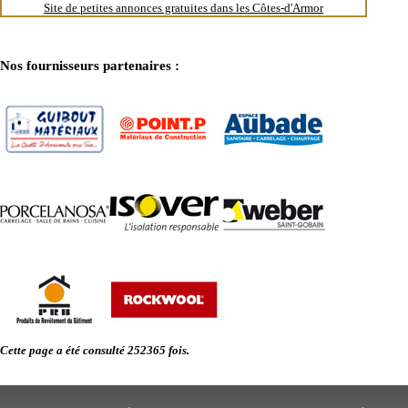
Site de petites annonces gratuites dans les Côtes-d'Armor
- Entreprise de rénovation immobilière à Plurien
- Entreprise de rénovation immobilière à Bréhand
- Entreprise de rénovation immobilière à Trédrez-Locquémeau
- Entreprise de rénovation immobilière à Saint-Donan
Nos fournisseurs partenaires :
- Entreprise de rénovation immobilière à Trélévern
- Entreprise de rénovation immobilière à Le Fœil
- Entreprise de rénovation immobilière à Cavan
- Entreprise de rénovation immobilière à Trévou-Tréguignec
- Entreprise de rénovation immobilière à Plounévez-Moëdec
- Entreprise de rénovation immobilière à La Méaugon
- Entreprise de rénovation immobilière à Landéhen
- Entreprise de rénovation immobilière à Saint-Barnabé
- Entreprise de rénovation immobilière à Plaine-Haute
- Entreprise de rénovation immobilière à Hénanbihen
- Entreprise de rénovation immobilière à Pléhédel
- Entreprise de rénovation immobilière à Plougrescant
- Entreprise de rénovation immobilière à Plédéliac
- Entreprise de rénovation immobilière à Yvignac-la-Tour
- Entreprise de rénovation immobilière à Ploëzal
- Entreprise de rénovation immobilière à Vildé-Guingalan
- Entreprise de rénovation immobilière à Pommerit-Jaudy
- Entreprise de rénovation immobilière à Saint-Caradec
Cette page a été consulté 252365 fois.
- Entreprise de rénovation immobilière à Saint-Hélen
- Entreprise de rénovation immobilière à Le Vieux-Marché
- Entreprise de rénovation immobilière à Plouëc-du-Trieux
- Entreprise de rénovation immobilière à Trédarzec