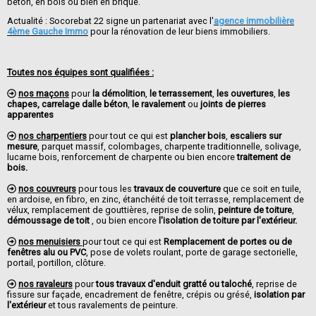
béton, en bois ou bien en brique.
Actualité : Socorebat 22 signe un partenariat avec l'
agence immobilière
4ème Gauche Immo
pour la rénovation de leur biens immobiliers.
Toutes nos équipes sont qualifiées :
nos maçons
pour
la démolition
,
le terrassement
,
les ouvertures
,
les
chapes, carrelage dalle béton
,
le ravalement
ou
joints de pierres
apparentes
nos charpentiers
pour tout ce qui est
plancher bois
,
escaliers sur
mesure
, parquet massif, colombages, charpente traditionnelle, solivage,
lucarne bois, renforcement de charpente ou bien encore
traitement de
bois.
nos couvreurs
pour tous les
travaux de couverture
que ce soit en tuile,
en ardoise, en fibro, en zinc, étanchéité de toit terrasse, remplacement de
vélux, remplacement de gouttières, reprise de solin,
peinture de toiture
,
démoussage de toit
, ou bien encore
l'isolation de toiture par l'extérieur.
nos menuisiers
pour tout ce qui est
Remplacement de portes ou de
fenêtres alu ou PVC
, pose de volets roulant, porte de garage sectorielle,
portail, portillon, clôture.
nos ravaleurs
pour
tous travaux d'enduit gratté ou taloché
, reprise de
fissure sur façade, encadrement de fenêtre, crépis ou grésé,
isolation par
l'extérieur
et tous ravalements de peinture.