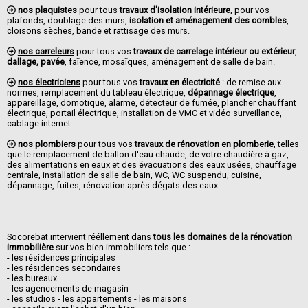
nos plaquistes
pour tous
travaux d'isolation intérieure
, pour vos
plafonds, doublage des murs,
isolation et aménagement des combles
,
cloisons sèches, bande et rattisage des murs.
nos carreleurs
pour tous vos
travaux de carrelage intérieur ou extérieur
,
dallage, pavée
, faïence, mosaïques, aménagement de salle de bain.
nos électriciens
pour tous vos
travaux en électricité
: de remise aux
normes, remplacement du tableau électrique,
dépannage électrique
,
appareillage, domotique, alarme, détecteur de fumée, plancher chauffant
électrique, portail électrique, installation de VMC et vidéo surveillance,
cablage internet.
nos plombiers
pour tous vos
travaux de rénovation en plomberie
, telles
que le remplacement de ballon d'eau chaude, de votre chaudière à gaz,
des alimentations en eaux et des évacuations des eaux usées, chauffage
centrale, installation de salle de bain, WC, WC suspendu, cuisine,
dépannage, fuites, rénovation après dégats des eaux.
Socorebat intervient rééllement dans
tous les domaines de la rénovation
immobilière
sur vos bien immobiliers tels que :
- les résidences principales
- les résidences secondaires
- les bureaux
- les agencements de magasin
- les studios - les appartements - les maisons