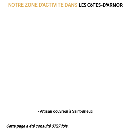
LES CôTES-D'ARMOR
NOTRE ZONE D'ACTIVITE DANS
- Artisan couvreur à Saint-Brieuc
- Artisan couvreur à Lannion
- Artisan couvreur à Plérin
Cette page a été consulté 3727 fois.
- Artisan couvreur à Lamballe
- Artisan couvreur à Ploufragan