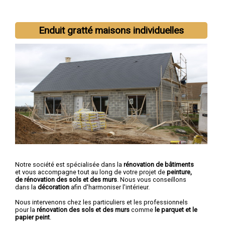
Nous intervenons aussi dans les villes suivantes :
Saint-Brieuc
,
Enduit gratté maisons individuelles
Lannion
,
Plérin
,
Lamballe
,
Dinan
,
Ploufragan
,
Loudéac
,
Paimpol
,
Guingamp
,
Trégueux
Notre société est spécialisée dans la
rénovation de bâtiments
et vous accompagne tout au long de votre projet de
peinture,
de rénovation des sols et des murs
. Nous vous conseillons
dans la
décoration
afin d'harmoniser l'intérieur.
Nous intervenons chez les particuliers et les professionnels
pour la
rénovation des sols et des murs
comme
le parquet et le
papier peint
.