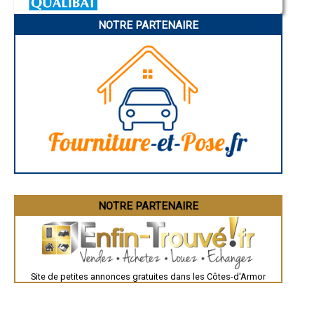
Charleville-Mézières
- Entreprise d'isolation intérieure à Pédernec
Pamiers
- Entreprise d'isolation intérieure à Plourhan
NOTRE PARTENAIRE
Troyes
- Entreprise d'isolation intérieure à Pommeret
Narbonne
- Entreprise d'isolation intérieure à Planguenoual
Rodez
- Entreprise d'isolation intérieure à Saint-Nicolas-du-Pélem
Marseille
Caen
- Entreprise d'isolation intérieure à Plouguernével
Aurillac
- Entreprise d'isolation intérieure à Plouguenast
Angoulême
- Entreprise d'isolation intérieure à Trémuson
La Rochelle
- Entreprise d'isolation intérieure à Pommerit-le-Vicomte
Bourges
- Entreprise d'isolation intérieure à Lanvollon
Brive-la-Gaillarde
Dijon
- Entreprise d'isolation intérieure à Plélan-le-Petit
Saint-Brieuc
- Entreprise d'isolation intérieure à Rospez
Guéret
- Entreprise d'isolation intérieure à Créhen
Périgueux
- Entreprise d'isolation intérieure à Fréhel
Besançon
- Entreprise d'isolation intérieure à Maël-Carhaix
Valence
Évreux
- Entreprise d'isolation intérieure à Goudelin
Chartres
NOTRE PARTENAIRE
- Entreprise d'isolation intérieure à Matignon
Brest
- Entreprise d'isolation intérieure à Jugon-les-Lacs
Nîmes
- Entreprise d'isolation intérieure à Lézardrieux
Toulouse
- Entreprise d'isolation intérieure à Évran
Auch
Bordeaux
- Entreprise d'isolation intérieure à Ploulec'h
Montpellier
- Entreprise d'isolation intérieure à Plémy
Site de petites annonces gratuites dans les Côtes-d'Armor
Rennes
- Entreprise d'isolation intérieure à Plouasne
Châteauroux
- Entreprise d'isolation intérieure à Trévé
Tours
- Entreprise d'isolation intérieure à Plestan
Grenoble