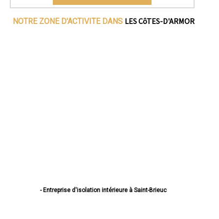
LES CôTES-D'ARMOR
NOTRE ZONE D'ACTIVITE DANS
- Entreprise d'isolation intérieure à Saint-Brieuc
- Entreprise d'isolation intérieure à Lannion
- Entreprise d'isolation intérieure à Plérin
- Entreprise d'isolation intérieure à Lamballe