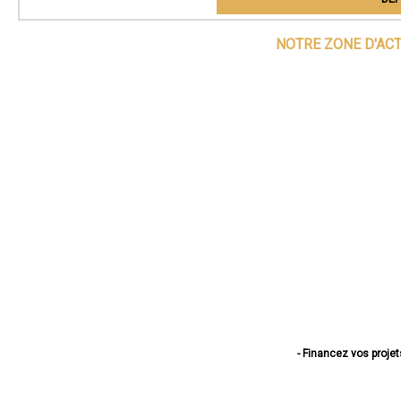
NOTRE ZONE D'AC
- Financez vos projet
- Financez vos pro
- Financez vos pro