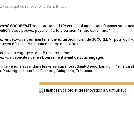
z vos projet de rénovation à Saint-Brieuc
ociété
SOCOREBAT
vous propose différentes solutions pour
financer vos trav
vation.
Vous pouvez payer en 12 fois ou bien 48 fois sans frais. *
ez rendez-vous dés maintenant avec un technicien de SOCOREBAT pour qu'il v
ique en détail le fonctionnement de nos offres.
rédit vous engage et doit être remboursé.
fiez vos capacités de remboursement avant de vous engager.
intervenons aussi dans les villes suivantes :
Saint-Brieuc
,
Lannion
,
Plérin
,
Lamb
n
,
Ploufragan
,
Loudéac
,
Paimpol
,
Guingamp
,
Trégueux