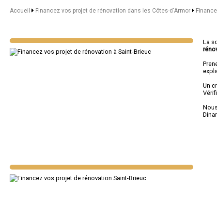
Accueil
Financez vos projet de rénovation dans les Côtes-d'Armor
Finance
La s
réno
Pren
expl
Un c
Véri
Nous 
Dina