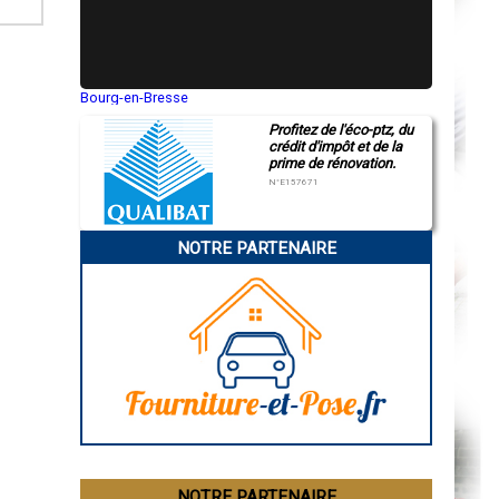
Bourg-en-Bresse
Saint-Quentin
Profitez de l'éco-ptz, du
Montluçon
crédit d'impôt et de la
Manosque
prime de rénovation.
Gap
Nice
N°E157671
Annonay
Charleville-Mézières
Pamiers
NOTRE PARTENAIRE
Troyes
Narbonne
Rodez
Marseille
Caen
Aurillac
Angoulême
La Rochelle
Bourges
Brive-la-Gaillarde
Dijon
Saint-Brieuc
Guéret
Périgueux
Besançon
NOTRE PARTENAIRE
Valence