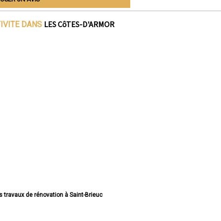
LES CôTES-D'ARMOR
TIVITE DANS
s travaux de rénovation à Saint-Brieuc
jets travaux de rénovation à Lannion
jets travaux de rénovation à Plérin