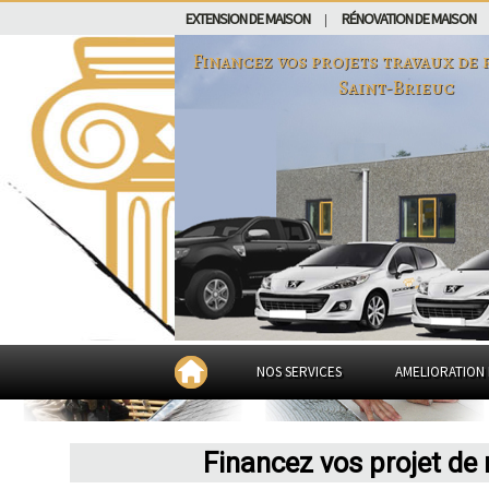
EXTENSION DE MAISON
RÉNOVATION DE MAISON
|
Financez vos projets travaux de 
Saint-Brieuc
NOS SERVICES
AMELIORATION 
Financez vos projet de