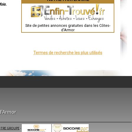
Évreux
ois.
Chartres
Brest
Nîmes
Toulouse
Site de petites annonces gratuites dans les Côtes-
Auch
d'Armor
Bordeaux
Montpellier
Rennes
Châteauroux
Tours
Termes de recherche les plus utilisés
Grenoble
Dole
Mont-de-Marsan
Blois
Saint-Étienne
Le Puy-en-Velay
Nantes
Orléans
Cahors
Agen
Mende
Angers
Cherbourg-Octeville
Reims
d'Armor
Saint-Dizier
Laval
Nancy
Verdun
TRE GROUPE
-