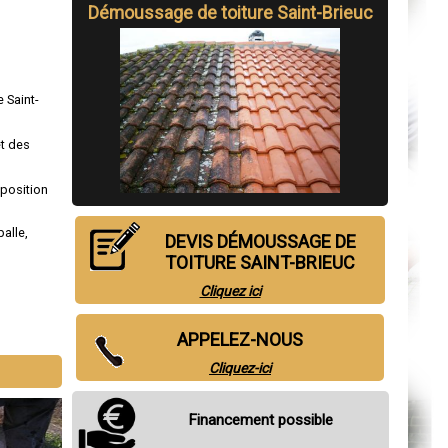
Démoussage de toiture Saint-Brieuc
 Saint-
et des
sposition
alle
,
DEVIS DÉMOUSSAGE DE
TOITURE SAINT-BRIEUC
Cliquez ici
APPELEZ-NOUS
Cliquez-ici
Financement possible