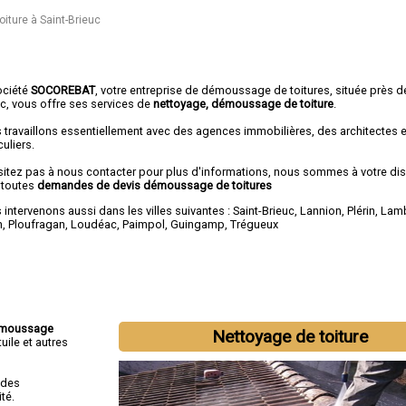
ture à Saint-Brieuc
ociété
SOCOREBAT
, votre entreprise de démoussage de toitures, située près de
uc, vous offre ses services de
nettoyage, démoussage de toiture
.
 travaillons essentiellement avec des agences immobilières, des architectes 
culiers.
sitez pas à nous contacter pour plus d'informations, nous sommes à votre di
 toutes
demandes de devis démoussage de toitures
intervenons aussi dans les villes suivantes :
Saint-Brieuc
,
Lannion
,
Plérin
,
Lamb
n
,
Ploufragan
,
Loudéac
,
Paimpol
,
Guingamp
,
Trégueux
moussage
Nettoyage de toiture
uile et autres
 des
té.