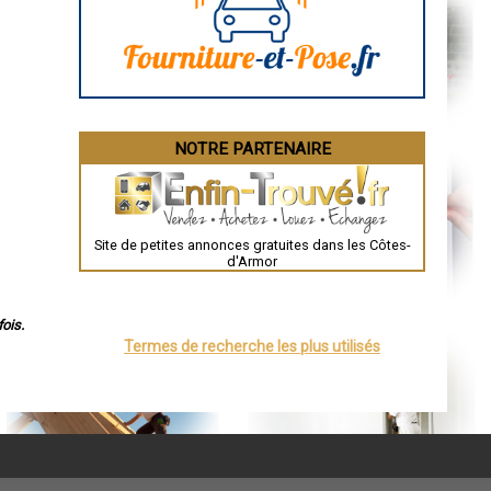
Angoulême
La Rochelle
Bourges
Brive-la-Gaillarde
Dijon
Saint-Brieuc
Guéret
Périgueux
Besançon
NOTRE PARTENAIRE
Valence
Évreux
Chartres
Brest
Nîmes
Toulouse
Site de petites annonces gratuites dans les Côtes-
Auch
d'Armor
Bordeaux
Montpellier
Rennes
Châteauroux
ois.
Tours
Termes de recherche les plus utilisés
Grenoble
Dole
Mont-de-Marsan
Blois
Saint-Étienne
Le Puy-en-Velay
Nantes
Orléans
Cahors