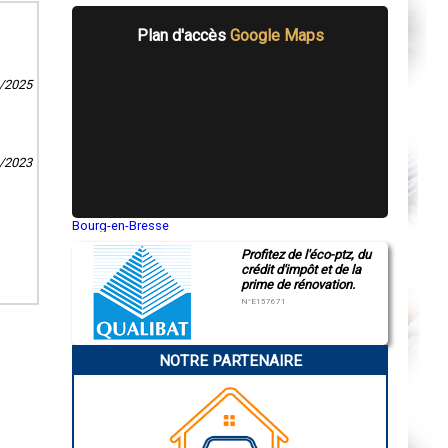
Plan d'accès
Google Maps
4/2025
4/2023
Bourg-en-Bresse
Saint-Quentin
Profitez de l'éco-ptz, du
Montluçon
crédit d'impôt et de la
Manosque
prime de rénovation.
Gap
Nice
N°E157671
Annonay
Charleville-Mézières
Pamiers
NOTRE PARTENAIRE
Troyes
Narbonne
Rodez
Marseille
Caen
Aurillac