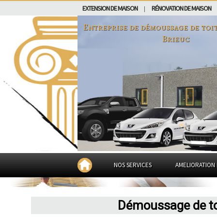
EXTENSION DE MAISON
RÉNOVATION DE MAISON
|
Entreprise de démoussage de toi
Brieuc
NOS SERVICES
AMELIORATION 
Démoussage de toi