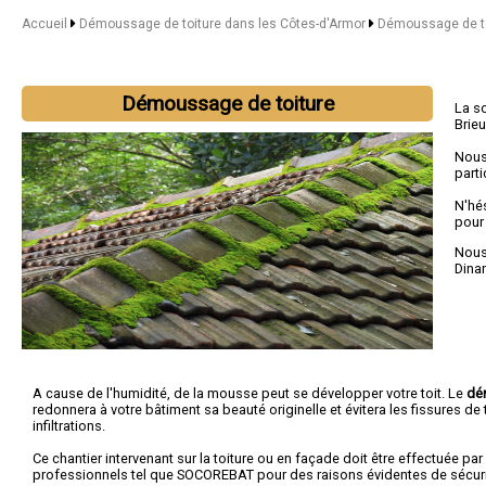
Accueil
Démoussage de toiture dans les Côtes-d'Armor
Démoussage de toi
Démoussage de toiture
La s
Brie
Nous
parti
N'hé
pour
Nous 
Dina
A cause de l'humidité, de la mousse peut se développer votre toit. Le
dé
redonnera à votre bâtiment sa beauté originelle et évitera les fissures de t
infiltrations.
Ce chantier intervenant sur la toiture ou en façade doit être effectuée par
professionnels tel que SOCOREBAT pour des raisons évidentes de sécuri