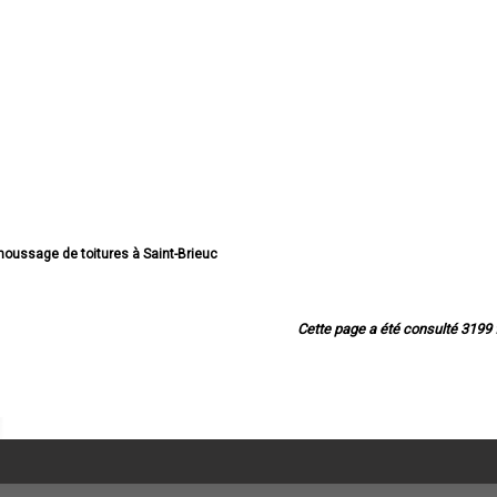
moussage de toitures à Saint-Brieuc
démoussage de toitures à Lannion
 démoussage de toitures à Plérin
démoussage de toitures à Lamballe
Cette page a été consulté 3199 f
émoussage de toitures à Ploufragan
e démoussage de toitures à Dinan
démoussage de toitures à Loudéac
démoussage de toitures à Paimpol
démoussage de toitures à Trégueux
démoussage de toitures à Guingamp
moussage de toitures à Perros-Guirec
démoussage de toitures à Langueux
 démoussage de toitures à Plédran