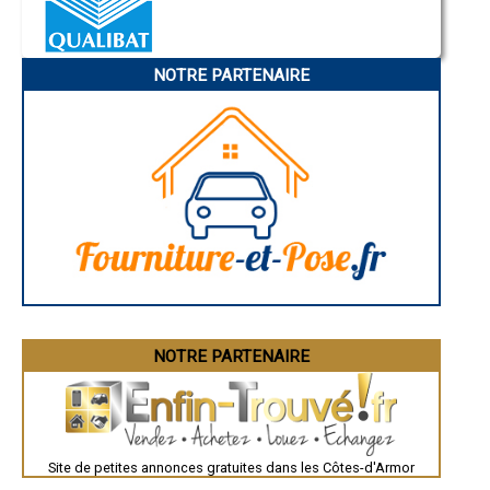
- Entreprise de carrelage / faïence à Plessala
Nice
- Entreprise de carrelage / faïence à Plouisy
Annonay
Charleville-Mézières
- Entreprise de carrelage / faïence à Pédernec
Pamiers
- Entreprise de carrelage / faïence à Plourhan
NOTRE PARTENAIRE
Troyes
- Entreprise de carrelage / faïence à Pommeret
Narbonne
- Entreprise de carrelage / faïence à Planguenoual
Rodez
- Entreprise de carrelage / faïence à Saint-Nicolas-du-Pélem
Marseille
Caen
- Entreprise de carrelage / faïence à Plouguernével
Aurillac
- Entreprise de carrelage / faïence à Plouguenast
Angoulême
- Entreprise de carrelage / faïence à Trémuson
La Rochelle
- Entreprise de carrelage / faïence à Pommerit-le-Vicomte
Bourges
- Entreprise de carrelage / faïence à Lanvollon
Brive-la-Gaillarde
Dijon
- Entreprise de carrelage / faïence à Plélan-le-Petit
Saint-Brieuc
- Entreprise de carrelage / faïence à Rospez
Guéret
- Entreprise de carrelage / faïence à Créhen
Périgueux
- Entreprise de carrelage / faïence à Fréhel
Besançon
- Entreprise de carrelage / faïence à Maël-Carhaix
Valence
Évreux
- Entreprise de carrelage / faïence à Goudelin
Chartres
NOTRE PARTENAIRE
- Entreprise de carrelage / faïence à Matignon
Brest
- Entreprise de carrelage / faïence à Jugon-les-Lacs
Nîmes
- Entreprise de carrelage / faïence à Lézardrieux
Toulouse
- Entreprise de carrelage / faïence à Évran
Auch
Bordeaux
- Entreprise de carrelage / faïence à Ploulec'h
Montpellier
- Entreprise de carrelage / faïence à Plémy
Site de petites annonces gratuites dans les Côtes-d'Armor
Rennes
- Entreprise de carrelage / faïence à Plouasne
Châteauroux