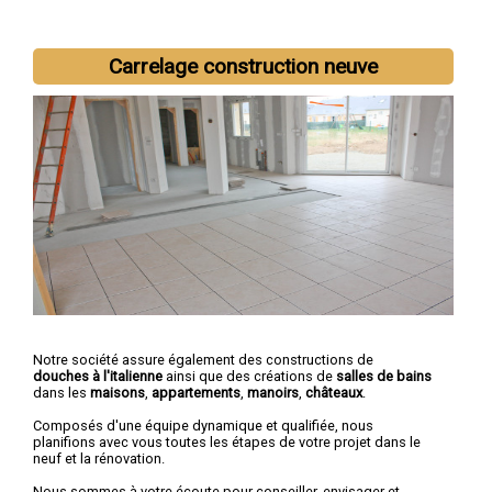
Carrelage construction neuve
Nous intervenons aussi dans les villes suivantes :
Saint-Brieuc
,
Lannion
,
Plérin
,
Lamballe
,
Dinan
,
Ploufragan
,
Loudéac
,
Paimpol
,
Guingamp
,
Trégueux
Notre société assure également des constructions de
douches à l'italienne
ainsi que des créations de
salles de bains
dans les
maisons
,
appartements
,
manoirs
,
châteaux
.
Composés d'une équipe dynamique et qualifiée, nous
planifions avec vous toutes les étapes de votre projet dans le
neuf et la rénovation.
Nous sommes à votre écoute pour conseiller, envisager et