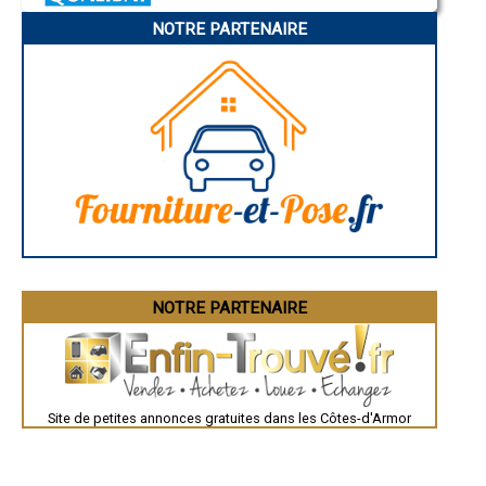
- Dépannage électrique à Pluduno
Pamiers
NOTRE PARTENAIRE
- Dépannage électrique à Saint-Julien
Troyes
Narbonne
- Dépannage électrique à Saint-Agathon
Rodez
- Dépannage électrique à La Motte
Marseille
- Dépannage électrique à Corseul
Caen
- Dépannage électrique à Plouguiel
Aurillac
- Dépannage électrique à Saint-Alban
Angoulême
La Rochelle
- Dépannage électrique à Plessala
Bourges
- Dépannage électrique à Plouisy
Brive-la-Gaillarde
- Dépannage électrique à Pédernec
Dijon
- Dépannage électrique à Plourhan
Saint-Brieuc
- Dépannage électrique à Pommeret
Guéret
Périgueux
- Dépannage électrique à Planguenoual
Besançon
- Dépannage électrique à Saint-Nicolas-du-Pélem
Valence
- Dépannage électrique à Plouguernével
Évreux
- Dépannage électrique à Plouguenast
Chartres
NOTRE PARTENAIRE
- Dépannage électrique à Trémuson
Brest
Nîmes
- Dépannage électrique à Pommerit-le-Vicomte
Toulouse
- Dépannage électrique à Lanvollon
Auch
- Dépannage électrique à Plélan-le-Petit
Bordeaux
- Dépannage électrique à Rospez
Montpellier
- Dépannage électrique à Créhen
Site de petites annonces gratuites dans les Côtes-d'Armor
Rennes
Châteauroux
- Dépannage électrique à Fréhel
Tours
- Dépannage électrique à Maël-Carhaix
Grenoble
- Dépannage électrique à Goudelin
Dole