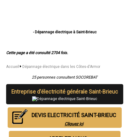
- Dépannage électrique à Saint-Brieuc
- Dépannage électrique à Lannion
- Dépannage électrique à Plérin
- Dépannage électrique à Lamballe
Cette page a été consulté 2704 fois.
- Dépannage électrique à Ploufragan
- Dépannage électrique à Dinan
- Dépannage électrique à Loudéac
Accueil
Dépannage électrique dans les Côtes-d'Armor
- Dépannage électrique à Paimpol
- Dépannage électrique à Trégueux
25 personnes consultent SOCOREBAT
- Dépannage électrique à Guingamp
- Dépannage électrique à Perros-Guirec
Entreprise d'électricité générale
Saint-Brieuc
- Dépannage électrique à Langueux
- Dépannage électrique à Plédran
- Dépannage électrique à Pordic
- Dépannage électrique à Ploumagoar
DEVIS ELECTRICITÉ SAINT-BRIEUC
- Dépannage électrique à Yffiniac
- Dépannage électrique à Plouha
Cliquez ici
- Dépannage électrique à Bégard
- Dépannage électrique à Hillion
- Dépannage électrique à Pleumeur-Bodou