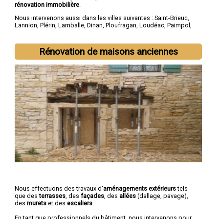
rénovation immobilière
.
Nous intervenons aussi dans les villes suivantes :
Saint-Brieuc
,
Lannion
,
Plérin
,
Lamballe
,
Dinan
,
Ploufragan
,
Loudéac
,
Paimpol
,
Guingamp
,
Trégueux
Rénovation de maisons anciennes
Nous effectuons des travaux d'
aménagements extérieurs
tels
que des
terrasses
, des
façades
, des
allées
(dallage, pavage),
des
murets
et des
escaliers
.
En tant que professionnels du bâtiment, nous intervenons pour