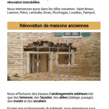
rénovation immobilière
.
Nous intervenons aussi dans les villes suivantes :
Saint-Brieuc
,
Lannion
,
Plérin
,
Lamballe
,
Dinan
,
Ploufragan
,
Loudéac
,
Paimpol
,
Guingamp
,
Trégueux
Rénovation de maisons anciennes
Nous effectuons des travaux d'
aménagements extérieurs
tels
que des
terrasses
, des
façades
, des
allées
(dallage, pavage),
des
murets
et des
escaliers
.
En tant que professionnels du bâtiment, nous intervenons pour