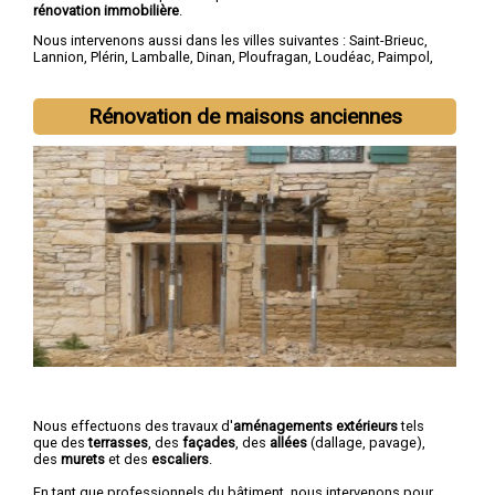
rénovation immobilière
.
Nous intervenons aussi dans les villes suivantes :
Saint-Brieuc
,
Lannion
,
Plérin
,
Lamballe
,
Dinan
,
Ploufragan
,
Loudéac
,
Paimpol
,
Guingamp
,
Trégueux
Rénovation de maisons anciennes
Nous effectuons des travaux d'
aménagements extérieurs
tels
que des
terrasses
, des
façades
, des
allées
(dallage, pavage),
des
murets
et des
escaliers
.
En tant que professionnels du bâtiment, nous intervenons pour