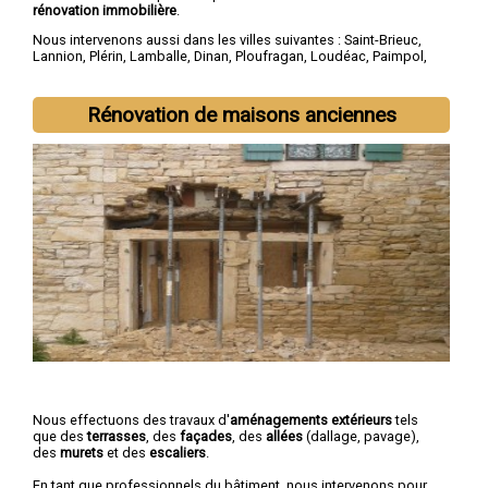
rénovation immobilière
.
Nous intervenons aussi dans les villes suivantes :
Saint-Brieuc
,
Lannion
,
Plérin
,
Lamballe
,
Dinan
,
Ploufragan
,
Loudéac
,
Paimpol
,
Guingamp
,
Trégueux
Rénovation de maisons anciennes
Nous effectuons des travaux d'
aménagements extérieurs
tels
que des
terrasses
, des
façades
, des
allées
(dallage, pavage),
des
murets
et des
escaliers
.
En tant que professionnels du bâtiment, nous intervenons pour