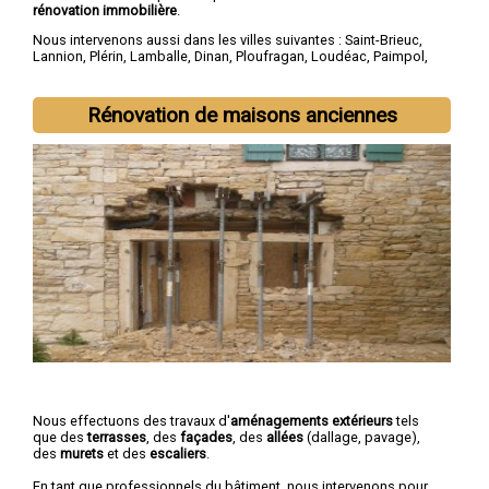
rénovation immobilière
.
Nous intervenons aussi dans les villes suivantes :
Saint-Brieuc
,
Lannion
,
Plérin
,
Lamballe
,
Dinan
,
Ploufragan
,
Loudéac
,
Paimpol
,
Guingamp
,
Trégueux
Rénovation de maisons anciennes
Nous effectuons des travaux d'
aménagements extérieurs
tels
que des
terrasses
, des
façades
, des
allées
(dallage, pavage),
des
murets
et des
escaliers
.
En tant que professionnels du bâtiment, nous intervenons pour