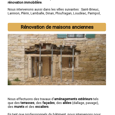
rénovation immobilière
.
Nous intervenons aussi dans les villes suivantes :
Saint-Brieuc
,
Lannion
,
Plérin
,
Lamballe
,
Dinan
,
Ploufragan
,
Loudéac
,
Paimpol
,
Guingamp
,
Trégueux
Rénovation de maisons anciennes
Nous effectuons des travaux d'
aménagements extérieurs
tels
que des
terrasses
, des
façades
, des
allées
(dallage, pavage),
des
murets
et des
escaliers
.
En tant que professionnels du bâtiment, nous intervenons pour