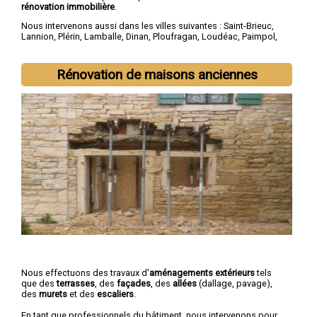
rénovation immobilière
.
Nous intervenons aussi dans les villes suivantes :
Saint-Brieuc
,
Lannion
,
Plérin
,
Lamballe
,
Dinan
,
Ploufragan
,
Loudéac
,
Paimpol
,
Guingamp
,
Trégueux
Rénovation de maisons anciennes
Nous effectuons des travaux d'
aménagements extérieurs
tels
que des
terrasses
, des
façades
, des
allées
(dallage, pavage),
des
murets
et des
escaliers
.
En tant que professionnels du bâtiment, nous intervenons pour