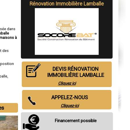
Rénovation Immobilière Lamballe
isée dans
mballe
maisons à
t des
sposition
DEVIS RÉNOVATION
IMMOBILIÈRE LAMBALLE
alle
,
Cliquez ici
APPELEZ-NOUS
Cliquez-ici
es
Financement possible