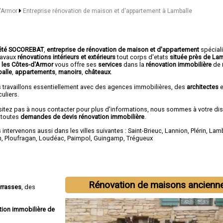
d'Armor
Entreprise rénovation de maison et d'appartement à Lamballe
été SOCOREBAT
,
entreprise de rénovation de maison et d'appartement
spécial
travaux
rénovations intérieurs et extérieurs
tout corps d'etats
située près de La
 les Côtes-d'Armor
vous offre ses
services
dans la
rénovation immobilière
de
alle
,
appartements
,
manoirs
,
châteaux
.
 travaillons essentiellement avec des agences immobilières, des
architectes
e
culiers.
sitez pas à nous contacter pour plus d'informations, nous sommes à votre di
 toutes
demandes de devis rénovation immobilière
.
intervenons aussi dans les villes suivantes :
Saint-Brieuc
,
Lannion
,
Plérin
,
Lamb
n
,
Ploufragan
,
Loudéac
,
Paimpol
,
Guingamp
,
Trégueux
Rénovation de maisons ancienn
errasses
, des
tion immobilière de