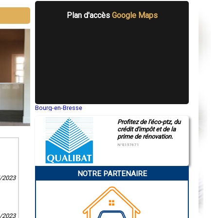
Plan d'accès
Google Maps
Bourg-en-Bresse
Saint-Quentin
Profitez de l'éco-ptz, du
Montluçon
crédit d'impôt et de la
Manosque
prime de rénovation.
Gap
Nice
N°E157671
Annonay
Charleville-Mézières
Pamiers
NOTRE PARTENAIRE
Troyes
5/2023
Narbonne
Rodez
Marseille
Caen
Aurillac
9/2023
Angoulême