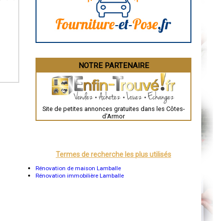
La Rochelle
Bourges
Brive-la-Gaillarde
Dijon
Saint-Brieuc
Guéret
Périgueux
Besançon
NOTRE PARTENAIRE
Valence
Évreux
Chartres
Brest
Nîmes
Toulouse
Site de petites annonces gratuites dans les Côtes-
Auch
d'Armor
Bordeaux
Montpellier
Rennes
Châteauroux
Tours
Termes de recherche les plus utilisés
Grenoble
Dole
Rénovation de maison Lamballe
Mont-de-Marsan
Rénovation immobilière Lamballe
Blois
Saint-Étienne
Le Puy-en-Velay
Nantes
Orléans
Cahors