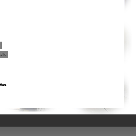
Agen
Mende
Angers
Cherbourg-Octeville
Reims
Saint-Dizier
Laval
Nancy
Verdun
Lorient
e
Metz
Nevers
alle
Lille
Beauvais
Alençon
Calais
Clermont-Ferrand
Pau
Tarbes
ois.
Perpignan
Strasbourg
Mulhouse
Lyon
Vesoul
Chalon-sur-Saône
Le Mans
Chambéry
Annecy
Paris
Le Havre