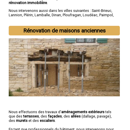
rénovation immobilière
.
Nous intervenons aussi dans les villes suivantes :
Saint-Brieuc
,
Lannion
,
Plérin
,
Lamballe
,
Dinan
,
Ploufragan
,
Loudéac
,
Paimpol
,
Guingamp
,
Trégueux
Rénovation de maisons anciennes
Nous effectuons des travaux d'
aménagements extérieurs
tels
que des
terrasses
, des
façades
, des
allées
(dallage, pavage),
des
murets
et des
escaliers
.
En tant que professionnels du bâtiment, nous intervenons pour