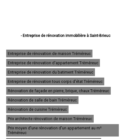
- Entreprise de rénovation immobilière à Saint-Brieuc
- Entreprise de rénovation immobilière à Lannion
- Entreprise de rénovation immobilière à Plérin
- Entreprise de rénovation immobilière à Lamballe
Entreprise de rénovation de maison Tréméreuc
- Entreprise de rénovation immobilière à Ploufragan
Entreprise de rénovation d'appartement Tréméreuc
- Entreprise de rénovation immobilière à Dinan
- Entreprise de rénovation immobilière à Loudéac
Entreprise de rénovation du batiment Tréméreuc
- Entreprise de rénovation immobilière à Paimpol
- Entreprise de rénovation immobilière à Trégueux
Entreprise de rénovation tous corps d'état Tréméreuc
- Entreprise de rénovation immobilière à Guingamp
Rénovation de façade en pierre, brique, chaux Tréméreuc
- Entreprise de rénovation immobilière à Perros-Guirec
- Entreprise de rénovation immobilière à Langueux
Rénovation de salle de bain Tréméreuc
- Entreprise de rénovation immobilière à Plédran
- Entreprise de rénovation immobilière à Pordic
Rénovation de cuisine Tréméreuc
- Entreprise de rénovation immobilière à Ploumagoar
Prix architecte rénovation de maison Tréméreuc
- Entreprise de rénovation immobilière à Yffiniac
- Entreprise de rénovation immobilière à Plouha
Prix moyen d'une rénovation d'un appartement au m²
- Entreprise de rénovation immobilière à Bégard
Tréméreuc
- Entreprise de rénovation immobilière à Hillion