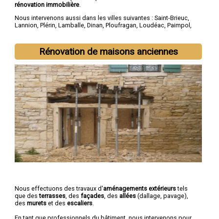
rénovation immobilière
.
Nous intervenons aussi dans les villes suivantes :
Saint-Brieuc
,
Lannion
,
Plérin
,
Lamballe
,
Dinan
,
Ploufragan
,
Loudéac
,
Paimpol
,
Guingamp
,
Trégueux
Rénovation de maisons anciennes
Nous effectuons des travaux d'
aménagements extérieurs
tels
que des
terrasses
, des
façades
, des
allées
(dallage, pavage),
des
murets
et des
escaliers
.
En tant que professionnels du bâtiment, nous intervenons pour