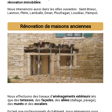
rénovation immobilière
.
Nous intervenons aussi dans les villes suivantes :
Saint-Brieuc
,
Lannion
,
Plérin
,
Lamballe
,
Dinan
,
Ploufragan
,
Loudéac
,
Paimpol
,
Guingamp
,
Trégueux
Rénovation de maisons anciennes
Nous effectuons des travaux d'
aménagements extérieurs
tels
que des
terrasses
, des
façades
, des
allées
(dallage, pavage),
des
murets
et des
escaliers
.
En tant que professionnels du bâtiment, nous intervenons pour