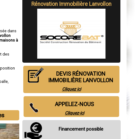
Rénovation Immobilière Lanvollon
isée dans
vollon
maisons à
t des
sposition
DEVIS RÉNOVATION
IMMOBILIÈRE LANVOLLON
alle
,
Cliquez ici
APPELEZ-NOUS
Cliquez-ici
es
Financement possible