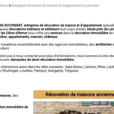
d'Armor
Entreprise rénovation de maison et d'appartement à Lanvollon
été SOCOREBAT
,
entreprise de rénovation de maison et d'appartement
spécial
travaux
rénovations intérieurs et extérieurs
tout corps d'etats
située près de Lan
 les Côtes-d'Armor
vous offre ses
services
dans la
rénovation immobilière
de
ollon
,
appartements
,
manoirs
,
châteaux
.
 travaillons essentiellement avec des agences immobilières, des
architectes
e
culiers.
sitez pas à nous contacter pour plus d'informations, nous sommes à votre di
 toutes
demandes de devis rénovation immobilière
.
intervenons aussi dans les villes suivantes :
Saint-Brieuc
,
Lannion
,
Plérin
,
Lamb
n
,
Ploufragan
,
Loudéac
,
Paimpol
,
Guingamp
,
Trégueux
Rénovation de maisons ancienn
errasses
, des
tion immobilière de