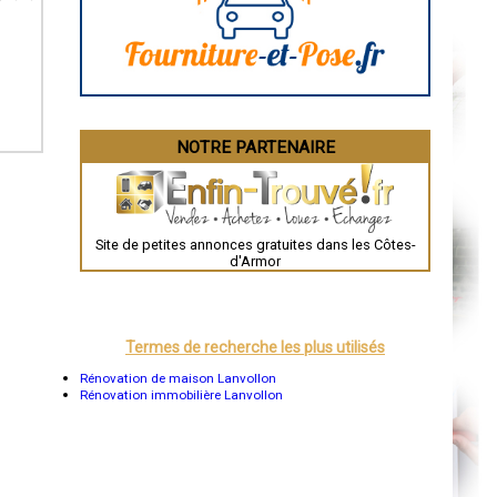
La Rochelle
Bourges
Brive-la-Gaillarde
Dijon
Saint-Brieuc
Guéret
Périgueux
Besançon
NOTRE PARTENAIRE
Valence
Évreux
Chartres
Brest
Nîmes
Toulouse
Site de petites annonces gratuites dans les Côtes-
Auch
d'Armor
Bordeaux
Montpellier
Rennes
Châteauroux
Tours
Termes de recherche les plus utilisés
Grenoble
Dole
Rénovation de maison Lanvollon
Mont-de-Marsan
Rénovation immobilière Lanvollon
Blois
Saint-Étienne
Le Puy-en-Velay
Nantes
Orléans
Cahors