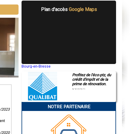
Plan d'accès
Google Maps
Bourg-en-Bresse
Saint-Quentin
Profitez de l'éco-ptz, du
Montluçon
crédit d'impôt et de la
Manosque
prime de rénovation.
Gap
Nice
N°E157671
Annonay
Charleville-Mézières
Pamiers
NOTRE PARTENAIRE
Troyes
1/2023
Narbonne
Rodez
Marseille
ment
Caen
Aurillac
1/2020
Angoulême