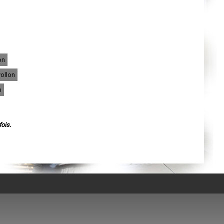
Agen
Mende
Angers
Cherbourg-Octeville
Reims
Saint-Dizier
Laval
Nancy
on
Verdun
Lorient
vollon
Metz
Nevers
n
Lille
Beauvais
Alençon
Calais
Clermont-Ferrand
ois.
Pau
Tarbes
Perpignan
Strasbourg
Mulhouse
Lyon
Vesoul
Chalon-sur-Saône
Le Mans
Chambéry
Annecy
Paris
Le Havre