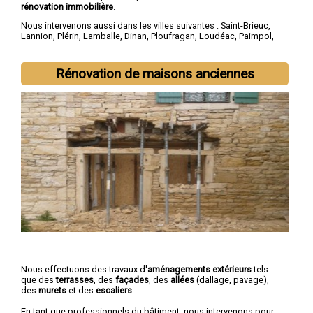
rénovation immobilière
.
Nous intervenons aussi dans les villes suivantes :
Saint-Brieuc
,
Lannion
,
Plérin
,
Lamballe
,
Dinan
,
Ploufragan
,
Loudéac
,
Paimpol
,
Guingamp
,
Trégueux
Rénovation de maisons anciennes
Nous effectuons des travaux d'
aménagements extérieurs
tels
que des
terrasses
, des
façades
, des
allées
(dallage, pavage),
des
murets
et des
escaliers
.
En tant que professionnels du bâtiment, nous intervenons pour