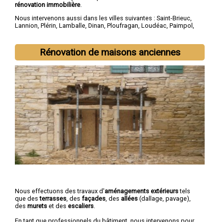
rénovation immobilière
.
Nous intervenons aussi dans les villes suivantes :
Saint-Brieuc
,
Lannion
,
Plérin
,
Lamballe
,
Dinan
,
Ploufragan
,
Loudéac
,
Paimpol
,
Guingamp
,
Trégueux
Rénovation de maisons anciennes
Nous effectuons des travaux d'
aménagements extérieurs
tels
que des
terrasses
, des
façades
, des
allées
(dallage, pavage),
des
murets
et des
escaliers
.
En tant que professionnels du bâtiment, nous intervenons pour