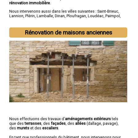
rénovation immobilière
.
Nous intervenons aussi dans les villes suivantes :
Saint-Brieuc
,
Lannion
,
Plérin
,
Lamballe
,
Dinan
,
Ploufragan
,
Loudéac
,
Paimpol
,
Guingamp
,
Trégueux
Rénovation de maisons anciennes
Nous effectuons des travaux d'
aménagements extérieurs
tels
que des
terrasses
, des
façades
, des
allées
(dallage, pavage),
des
murets
et des
escaliers
.
En tant que professionnels du bâtiment, nous intervenons pour