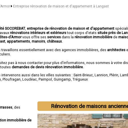
d'Armor
Entreprise rénovation de maison et d'appartement à Langast
été SOCOREBAT
,
entreprise de rénovation de maison et d'appartement
spécial
travaux
rénovations intérieurs et extérieurs
tout corps d'etats
située près de La
Côtes-d'Armor
vous offre ses
services
dans la
rénovation immobilière
de
maiso
ast
,
appartements
,
manoirs
,
châteaux
.
 travaillons essentiellement avec des agences immobilières, des
architectes
e
culiers.
sitez pas à nous contacter pour plus d'informations, nous sommes à votre di
 toutes
demandes de devis rénovation immobilière
.
intervenons aussi dans les villes suivantes :
Saint-Brieuc
,
Lannion
,
Plérin
,
Lamb
n
,
Ploufragan
,
Loudéac
,
Paimpol
,
Guingamp
,
Trégueux
Rénovation de maisons ancienn
errasses
, des
tion immobilière de