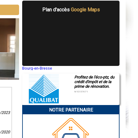
Plan d'accès
Google Maps
Bourg-en-Bresse
Saint-Quentin
Profitez de l'éco-ptz, du
Montluçon
crédit d'impôt et de la
Manosque
prime de rénovation.
Gap
Nice
N°E157671
Annonay
Charleville-Mézières
Pamiers
NOTRE PARTENAIRE
Troyes
4/2023
Narbonne
Rodez
Marseille
Caen
1/2020
Aurillac
Angoulême