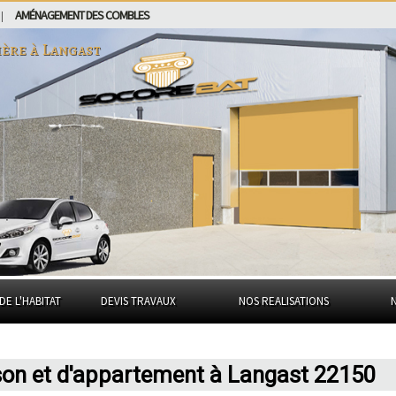
AMÉNAGEMENT DES COMBLES
|
ière à
Langast
DE L'HABITAT
DEVIS TRAVAUX
NOS REALISATIONS
son et d'appartement à Langast 22150