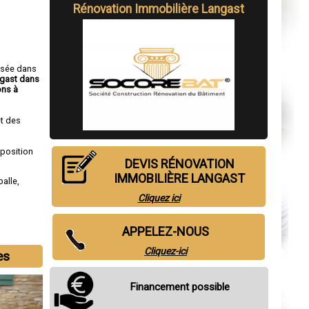
Rénovation Immobilière Langast
isée dans
ngast dans
ns à
t des
sposition
DEVIS RÉNOVATION
IMMOBILIÈRE LANGAST
alle
,
Cliquez ici
APPELEZ-NOUS
Cliquez-ici
es
Financement possible