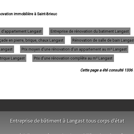
novation immobilière à Saint-Brieuc
 rénovation immobilière à Lannion
e rénovation immobilière à Plérin
rénovation immobilière à Lamballe
n d'appartement Langast
Entreprise de rénovation du batiment Langast
énovation immobilière à Ploufragan
ade en pierre, brique, chaux Langast
Rénovation de salle de bain Langas
e rénovation immobilière à Dinan
 rénovation immobilière à Loudéac
 Langast
Prix moyen d'une rénovation d'un appartement au m² Langast
 rénovation immobilière à Paimpol
rénovation immobilière à Trégueux
ctrique Langast
Prix d'une rénovation complête au m² Langast
rénovation immobilière à Guingamp
novation immobilière à Perros-Guirec
Cette page a été consulté 1336 f
rénovation immobilière à Langueux
 rénovation immobilière à Plédran
 rénovation immobilière à Pordic
énovation immobilière à Ploumagoar
 rénovation immobilière à Yffiniac
 rénovation immobilière à Plouha
 rénovation immobilière à Bégard
 rénovation immobilière à Hillion
ovation immobilière à Pleumeur-Bodou
Entreprise de bâtiment à Langast tous corps d'état
vation immobilière à Pléneuf-Val-André
e rénovation immobilière à Erquy
NOS EQUIPES
 rénovation immobilière à Plaintel