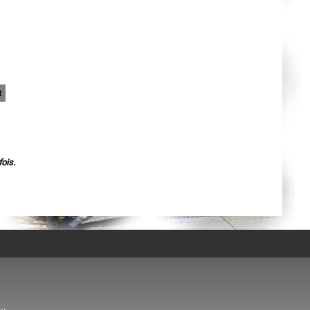
Agen
Mende
Angers
Cherbourg-Octeville
Reims
Saint-Dizier
Laval
Nancy
Verdun
t
Lorient
Metz
Nevers
Lille
Beauvais
Alençon
Calais
ois.
Clermont-Ferrand
Pau
Tarbes
Perpignan
Strasbourg
Mulhouse
Lyon
Vesoul
Chalon-sur-Saône
Le Mans
Chambéry
Annecy
Paris
Le Havre