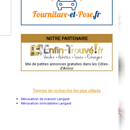
La Rochelle
Bourges
Brive-la-Gaillarde
Dijon
Saint-Brieuc
Guéret
Périgueux
Besançon
NOTRE PARTENAIRE
Valence
Évreux
Chartres
Brest
Nîmes
Toulouse
Site de petites annonces gratuites dans les Côtes-
Auch
d'Armor
Bordeaux
Montpellier
Rennes
Châteauroux
Tours
Termes de recherche les plus utilisés
Grenoble
Dole
Rénovation de maison Langast
Mont-de-Marsan
Rénovation immobilière Langast
Blois
Saint-Étienne
Le Puy-en-Velay
Nantes
Orléans
Cahors