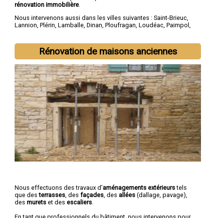
rénovation immobilière
.
Nous intervenons aussi dans les villes suivantes :
Saint-Brieuc
,
Lannion
,
Plérin
,
Lamballe
,
Dinan
,
Ploufragan
,
Loudéac
,
Paimpol
,
Guingamp
,
Trégueux
Rénovation de maisons anciennes
Nous effectuons des travaux d'
aménagements extérieurs
tels
que des
terrasses
, des
façades
, des
allées
(dallage, pavage),
des
murets
et des
escaliers
.
En tant que professionnels du bâtiment, nous intervenons pour