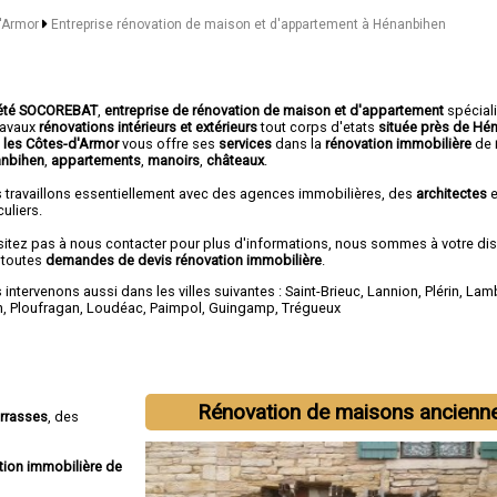
d'Armor
Entreprise rénovation de maison et d'appartement à Hénanbihen
été SOCOREBAT
,
entreprise de rénovation de maison et d'appartement
spécial
travaux
rénovations intérieurs et extérieurs
tout corps d'etats
située près de Hé
 les Côtes-d'Armor
vous offre ses
services
dans la
rénovation immobilière
de
nbihen
,
appartements
,
manoirs
,
châteaux
.
 travaillons essentiellement avec des agences immobilières, des
architectes
e
culiers.
sitez pas à nous contacter pour plus d'informations, nous sommes à votre di
 toutes
demandes de devis rénovation immobilière
.
intervenons aussi dans les villes suivantes :
Saint-Brieuc
,
Lannion
,
Plérin
,
Lamb
n
,
Ploufragan
,
Loudéac
,
Paimpol
,
Guingamp
,
Trégueux
Rénovation de maisons ancienn
errasses
, des
tion immobilière de