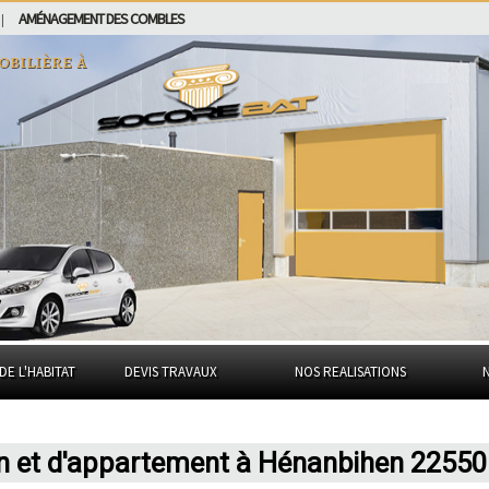
AMÉNAGEMENT DES COMBLES
|
obilière à
DE L'HABITAT
DEVIS TRAVAUX
NOS REALISATIONS
on et d'appartement à Hénanbihen 22550