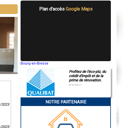
Plan d'accès
Google Maps
Bourg-en-Bresse
Saint-Quentin
Profitez de l'éco-ptz, du
Montluçon
crédit d'impôt et de la
Manosque
prime de rénovation.
Gap
Nice
N°E157671
Annonay
Charleville-Mézières
Pamiers
NOTRE PARTENAIRE
Troyes
5/2023
Narbonne
Rodez
Marseille
Caen
Aurillac
1/2025
Angoulême