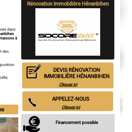
Rénovation Immobilière Hénanbihen
isée dans
nanbihen
maisons à
t des
sposition
DEVIS RÉNOVATION
IMMOBILIÈRE HÉNANBIHEN
alle
,
Cliquez ici
APPELEZ-NOUS
Cliquez-ici
es
Financement possible