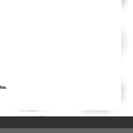
Agen
Mende
Angers
Cherbourg-Octeville
Reims
Saint-Dizier
Laval
Nancy
Verdun
Lorient
Metz
Nevers
Lille
Beauvais
Alençon
Calais
Clermont-Ferrand
Pau
Tarbes
Perpignan
ois.
Strasbourg
Mulhouse
Lyon
Vesoul
Chalon-sur-Saône
Le Mans
Chambéry
Annecy
Paris
Le Havre