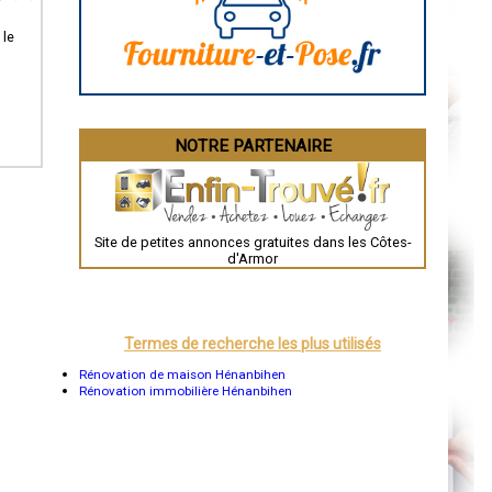
La Rochelle
Bourges
 le
Brive-la-Gaillarde
Dijon
Saint-Brieuc
Guéret
Périgueux
Besançon
NOTRE PARTENAIRE
Valence
Évreux
Chartres
Brest
Nîmes
Toulouse
Site de petites annonces gratuites dans les Côtes-
Auch
d'Armor
Bordeaux
Montpellier
Rennes
Châteauroux
Tours
Termes de recherche les plus utilisés
Grenoble
Dole
Rénovation de maison Hénanbihen
Mont-de-Marsan
Rénovation immobilière Hénanbihen
Blois
Saint-Étienne
Le Puy-en-Velay
Nantes
Orléans
Cahors