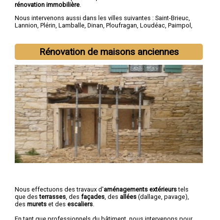
rénovation immobilière
.
Nous intervenons aussi dans les villes suivantes :
Saint-Brieuc
,
Lannion
,
Plérin
,
Lamballe
,
Dinan
,
Ploufragan
,
Loudéac
,
Paimpol
,
Guingamp
,
Trégueux
Rénovation de maisons anciennes
Nous effectuons des travaux d'
aménagements extérieurs
tels
que des
terrasses
, des
façades
, des
allées
(dallage, pavage),
des
murets
et des
escaliers
.
En tant que professionnels du bâtiment, nous intervenons pour