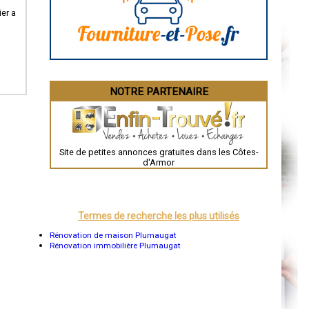
La Rochelle
ier a
Bourges
Brive-la-Gaillarde
Dijon
Saint-Brieuc
Guéret
Périgueux
Besançon
NOTRE PARTENAIRE
Valence
Évreux
Chartres
Brest
Nîmes
Toulouse
Site de petites annonces gratuites dans les Côtes-
Auch
d'Armor
Bordeaux
Montpellier
Rennes
Châteauroux
Tours
Termes de recherche les plus utilisés
Grenoble
Dole
Rénovation de maison Plumaugat
Mont-de-Marsan
Rénovation immobilière Plumaugat
Blois
Saint-Étienne
Le Puy-en-Velay
Nantes
Orléans
Cahors