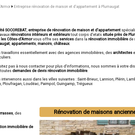
d'Armor
Entreprise rénovation de maison et d'appartement à Plumaugat
été SOCOREBAT
,
entreprise de rénovation de maison et d'appartement
spécial
travaux
rénovations intérieurs et extérieurs
tout corps d'etats
située près de Pl
 les Côtes-d'Armor
vous offre ses
services
dans la
rénovation immobilière
de
augat
,
appartements
,
manoirs
,
châteaux
.
 travaillons essentiellement avec des agences immobilières, des
architectes
e
culiers.
sitez pas à nous contacter pour plus d'informations, nous sommes à votre di
 toutes
demandes de devis rénovation immobilière
.
intervenons aussi dans les villes suivantes :
Saint-Brieuc
,
Lannion
,
Plérin
,
Lamb
n
,
Ploufragan
,
Loudéac
,
Paimpol
,
Guingamp
,
Trégueux
Rénovation de maisons ancienn
errasses
, des
tion immobilière de