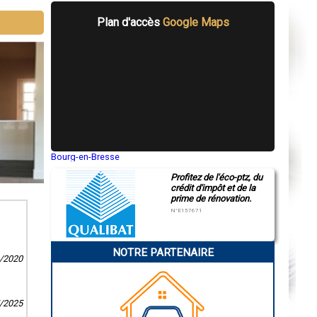
Plan d'accès
Google Maps
Bourg-en-Bresse
Saint-Quentin
Profitez de l'éco-ptz, du
Montluçon
crédit d'impôt et de la
Manosque
prime de rénovation.
Gap
Nice
N°E157671
Annonay
Charleville-Mézières
Pamiers
NOTRE PARTENAIRE
Troyes
1/2020
Narbonne
Rodez
Marseille
Caen
5/2025
Aurillac
Angoulême