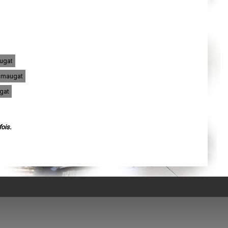
Agen
Mende
Angers
Cherbourg-Octeville
Reims
Saint-Dizier
Laval
Nancy
augat
Verdun
Lorient
lumaugat
Metz
Nevers
gat
Lille
Beauvais
Alençon
Calais
Clermont-Ferrand
ois.
Pau
Tarbes
Perpignan
Strasbourg
Mulhouse
Lyon
Vesoul
Chalon-sur-Saône
Le Mans
Chambéry
Annecy
Paris
Le Havre