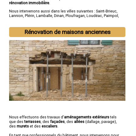
rénovation immobilière
.
Nous intervenons aussi dans les villes suivantes :
Saint-Brieuc
,
Lannion
,
Plérin
,
Lamballe
,
Dinan
,
Ploufragan
,
Loudéac
,
Paimpol
,
Guingamp
,
Trégueux
Rénovation de maisons anciennes
Nous effectuons des travaux d'
aménagements extérieurs
tels
que des
terrasses
, des
façades
, des
allées
(dallage, pavage),
des
murets
et des
escaliers
.
En tant que professionnels du bâtiment, nous intervenons pour