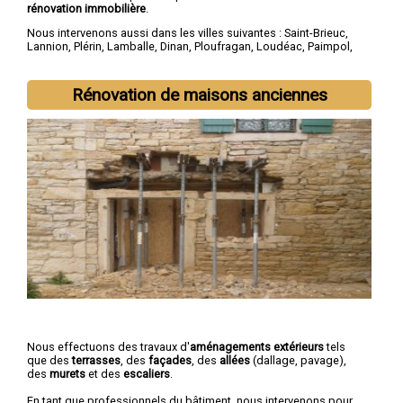
rénovation immobilière
.
Nous intervenons aussi dans les villes suivantes :
Saint-Brieuc
,
Lannion
,
Plérin
,
Lamballe
,
Dinan
,
Ploufragan
,
Loudéac
,
Paimpol
,
Guingamp
,
Trégueux
Rénovation de maisons anciennes
Nous effectuons des travaux d'
aménagements extérieurs
tels
que des
terrasses
, des
façades
, des
allées
(dallage, pavage),
des
murets
et des
escaliers
.
En tant que professionnels du bâtiment, nous intervenons pour