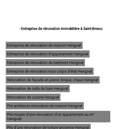
- Entreprise de rénovation immobilière à Saint-Brieuc
- Entreprise de rénovation immobilière à Lannion
- Entreprise de rénovation immobilière à Plérin
- Entreprise de rénovation immobilière à Lamballe
Entreprise de rénovation de maison Hengoat
- Entreprise de rénovation immobilière à Ploufragan
Entreprise de rénovation d'appartement Hengoat
- Entreprise de rénovation immobilière à Dinan
- Entreprise de rénovation immobilière à Loudéac
Entreprise de rénovation du batiment Hengoat
- Entreprise de rénovation immobilière à Paimpol
- Entreprise de rénovation immobilière à Trégueux
Entreprise de rénovation tous corps d'état Hengoat
- Entreprise de rénovation immobilière à Guingamp
Rénovation de façade en pierre, brique, chaux Hengoat
- Entreprise de rénovation immobilière à Perros-Guirec
- Entreprise de rénovation immobilière à Langueux
Rénovation de salle de bain Hengoat
- Entreprise de rénovation immobilière à Plédran
- Entreprise de rénovation immobilière à Pordic
Rénovation de cuisine Hengoat
- Entreprise de rénovation immobilière à Ploumagoar
Prix architecte rénovation de maison Hengoat
- Entreprise de rénovation immobilière à Yffiniac
- Entreprise de rénovation immobilière à Plouha
Prix moyen d'une rénovation d'un appartement au m²
- Entreprise de rénovation immobilière à Bégard
Hengoat
- Entreprise de rénovation immobilière à Hillion
Prix d'une rénovation de toiture ancienne Hengoat
- Entreprise de rénovation immobilière à Pleumeur-Bodou