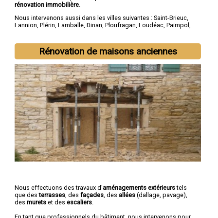
rénovation immobilière
.
Nous intervenons aussi dans les villes suivantes :
Saint-Brieuc
,
Lannion
,
Plérin
,
Lamballe
,
Dinan
,
Ploufragan
,
Loudéac
,
Paimpol
,
Guingamp
,
Trégueux
Rénovation de maisons anciennes
Nous effectuons des travaux d'
aménagements extérieurs
tels
que des
terrasses
, des
façades
, des
allées
(dallage, pavage),
des
murets
et des
escaliers
.
En tant que professionnels du bâtiment, nous intervenons pour