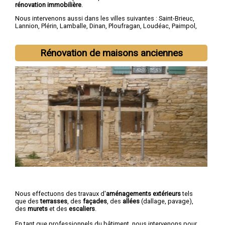
rénovation immobilière
.
Nous intervenons aussi dans les villes suivantes :
Saint-Brieuc
,
Lannion
,
Plérin
,
Lamballe
,
Dinan
,
Ploufragan
,
Loudéac
,
Paimpol
,
Guingamp
,
Trégueux
Rénovation de maisons anciennes
Nous effectuons des travaux d'
aménagements extérieurs
tels
que des
terrasses
, des
façades
, des
allées
(dallage, pavage),
des
murets
et des
escaliers
.
En tant que professionnels du bâtiment, nous intervenons pour